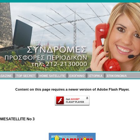
||
||
||
||
||
AGAZINE
TOP SECRET
HOME SATELLITE
EXOΓΗΙΝΟ
ΙΣΤΟΡΙΚΑ
ΕΠΙΚΟΙΝΩΝΙΑ
Content on this page requires a newer version of Adobe Flash Player.
MESATELLITE No 3