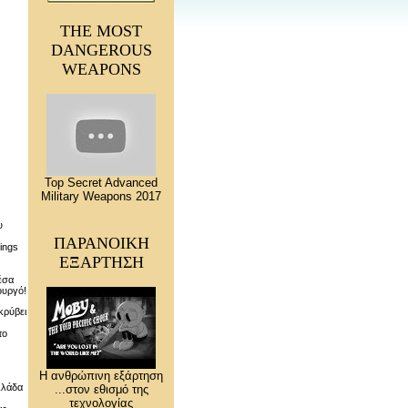
THE MOST
DANGEROUS
WEAPONS
Top Secret Advanced
Military Weapons 2017
υ
ΠΑΡΑΝΟΙΚΗ
ings
ΕΞΑΡΤΗΣΗ
έσα
ουργό!
ρύβει
το
Η ανθρώπινη εξάρτηση
λλάδα
...στον εθισμό της
τεχνολογίας