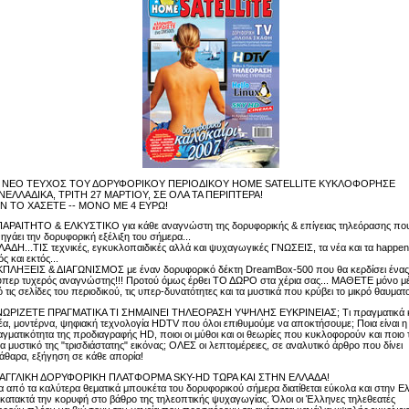
 ΝΕΟ ΤΕΥΧΟΣ ΤΟΥ ΔΟΡΥΦΟΡΙΚΟΥ ΠΕΡΙΟΔΙΚΟΥ HOME SATELLITE ΚΥΚΛΟΦΟΡΗΣΕ
ΝΕΛΛΑΔΙΚΑ, ΤΡΙΤΗ 27 ΜΑΡΤΙΟΥ, ΣΕ ΟΛΑ ΤΑ ΠΕΡΙΠΤΕΡΑ!
Ν ΤΟ ΧΑΣΕΤΕ -- ΜΟΝΟ ΜΕ 4 ΕΥΡΩ!
ΠΑΡΑΙΤΗΤΟ & ΕΛΚΥΣΤΙΚΟ για κάθε αναγνώστη της δορυφορικής & επίγειας τηλεόρασης πο
ηγάει την δορυφορική εξέλιξη του σήμερα...
ΑΔΗ...ΤΙΣ τεχνικές, εγκυκλοπαιδικές αλλά και ψυχαγωγικές ΓΝΩΣΕΙΣ, τα νέα και τα happen
ός και εκτός...
ΚΠΛΗΞΕΙΣ & ΔΙΑΓΩΝΙΣΜΟΣ με έναν δορυφορικό δέκτη DreamBox-500 που θα κερδίσει ένας
περ τυχερός αναγνώστης!!! Προτού όμως έρθει ΤΟ ΔΩΡΟ στα χέρια σας... ΜΑΘΕΤΕ μόνο μ
 τις σελίδες του περιοδικού, τις υπερ-δυνατότητες και τα μυστικά που κρύβει το μικρό θαυματ
ΓΝΩΡΙΖΕΤΕ ΠΡΑΓΜΑΤΙΚΑ ΤΙ ΣΗΜΑΙΝΕΙ ΤΗΛΕΟΡΑΣΗ ΥΨΗΛΗΣ ΕΥΚΡΙΝΕΙΑΣ; Τι πραγματικά κ
έα, μοντέρνα, ψηφιακή τεχνολογία HDTV που όλοι επιθυμούμε να αποκτήσουμε; Ποια είναι η
γματικότητα της προδιαγραφής HD, ποιοι οι μύθοι και οι θεωρίες που κυκλοφορούν και ποιο 
α μυστικό της "τρισδιάστατης" εικόνας; ΟΛΕΣ οι λεπτομέρειες, σε αναλυτικό άρθρο που δίνει
άθαρα, εξήγηση σε κάθε απορία!
Η ΑΓΓΛΙΚΗ ΔΟΡΥΦΟΡΙΚΗ ΠΛΑΤΦΟΡΜΑ SKY-HD ΤΩΡΑ ΚΑΙ ΣΤΗΝ ΕΛΛΑΔΑ!
 από τα καλύτερα θεματικά μπουκέτα του δορυφορικού σήμερα διατίθεται εύκολα και στην Ε
 κατακτά την κορυφή στο βάθρο της τηλεοπτικής ψυχαγωγίας. Όλοι οι Έλληνες τηλεθεατές