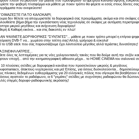
ρούν πλέον να βιώσουν την μαγεία που προσφέρουν τα αμέτρητα κανάλια υψηλής ευκρίνεια
ρίστε την φοβερή πλατφόρμα και μάθετε με ποιον τρόπο θα φέρετε κι εσείς στους δέκτες σας
γράμματα που ονειρεύεστε!
ΕΤΟΙΜΑΖΕΣΤΕ ΓΙΑ ΤΟ ΚΑΛΟΚΑΙΡΙ;
ουρα δεν θέλετε να αποχωριστείτε τα δορυφορικά σας προγράμματα, ακόμα και στο σκάφος 
λουθείστε βήμα-βήμα την εγκατάσταση νέας τεχνολογίας σε σκάφος με αυτόματη περιστροφ
οπτρο μικρού μεγέθους και ανίχνευση δορυφόρου!
θερή & Καθαρή εικόνα... και στις διακοπές εν πλώ!
Ι ΑΝ ΨΑΧΝΕΤΕ ΔΟΡΥΦΟΡΙΚΕΣ "ΣΥΝΤΑΓΕΣ"... μάθετε με ποιον τρόπο μπορεί η επίγεια ψηφ
εόραση DVB-T να... χωρέσει στην τσέπη σας! Απλά, γρήγορα & εύκολα!
τί το USB stick που σας παρουσιάζουμε έχει λιλιπούτειο μέγεθος αλλά τεράστιες δυνατότητες!
ΙΑ ΣΙΝΕΦΙΛ ΛΑΤΡΕΙΣ...
ετε όλες τις λεπτομέρειες για τις νέες χολιγουντιανές ταινίες που θα δούμε αυτή την σεζόν κα
σουν εποχή... από την κινηματογραφική αίθουσα μέχρι... το HOME CINEMA του σαλονιού σ
ι 10 πλούσιες σελίδες με δορυφορικά κανάλια που προσελκύουν μικρούς & μεγάλους
υφοmaniacs, άτακτους-νυχτερινούς και μη! Επίσης, για όσους δυσκολεύονται... δημοσιεύουμ
υς πίνακες δεδομένων ευθυγράμμισης για 20 ελληνικές πόλεις που σίγουρα θα βοηθήσουν 
 όσους αγαπούν το ραδιόφωνο, οι 6 "γεμάτες" σελίδες με συχνότητες ραδιοφώνου θα δώσου
λές στιγμές δορυφο-ραδιοφωνικής ακρόασης!