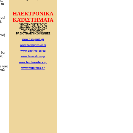
ς.
 τα
ΗΛΕΚΤΡΟΝΙΚΑ
σας!
ΚΑΤΑΣΤΗΜΑΤΑ
ή,
ΥΠΟΣΤΗΡΙΞΤΕ ΤΟΥΣ
ΔΙΑΦΗΜΙΖΟΜΕΝΟΥΣ
ΤΟΥ ΠΕΡΙΟΔΙΚΟΥ
ΡΑΔΙΟΤΗΛΕΠΙΚΟΙΝΩΝΙΕΣ
ιακή
www.dxsignal.gr
www.freebytes.com
www.omnivoice.eu
ι θα
ας!
www.lasershow.gr
www.bookreaders.gr
ε τους
www.watermax.gr
ενώ,
ν