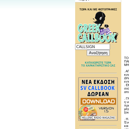
ΤΩΡΑ ΚΑΙ ΜΕ ΦΩΤΟΓΡΑΦΙΕΣ
ΤΟ
ΠΑ
ΚΑΤΑΧΩΡΙΣΤΕ ΤΩΡΑ
ΜΗ
ΤΟ ΧΑΡΑΚΤΗΡΙΣΤΙΚΟ ΣΑΣ
. Α
κυν
ΔΗΛ
εντ
. Ε
σού
από
. 
η ν
πρα
μέγ
ξεκ
. 
Ένα
και