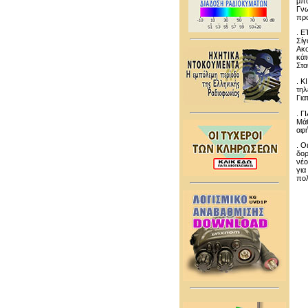
μπο
Γνω
προ
. 
Σίγ
Ακο
κάτ
Στα
. Κ
τηλ
Για
. Γ
Μάθ
αφή
. Ο
δορ
νέο
για
πολ