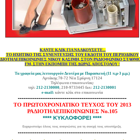
ΚΑΝΤΕ ΚΛΙΚ ΓΙΑ ΝΑ ΑΚΟΥΣΕΤΕ..
.
ΤΟ ΗΧΗΤΙΚΟ ΤΗΣ ΣΥΝΕΝΤΕΥΞΗΣ ΤΟΥ ΕΚΔΟΤΗ ΤΟΥ ΠΕΡΙΟΔΙΚΟΥ
ΑΔΙΟΤΗΛΕΠΙΚΟΙΝΩΝΙΕΣ ΝΙΚΟΥ ΚΑΣΙΜΗ,
ΣΤΟΝ ΡΑΔΙΟΦΩΝΙΚΟ ΣΤΑΘΜΟ 
FM, ΣΤΗΝ ΕΚΠΟΜΠΗ ΤΗΣ ΔΩΡΑΣ ΑΠΟΣΤΟΛΟΥ !
Τα γραφεία μας λειτουργούν Δευτέρα με Παρασκευή (11 π.μ-3 μ.μ.)
Αρτάκης 70-72 Νέα Σμύρνη 17124
Τηλέφωνα επικοινωνίας:
τ
ηλ:
212-2130000
, 210-9733445 fax:
212-2130001
e-mail:
κάντε κλίκ στο επικοινωνία
---------------------------------------------------------
-
ΤΟ ΠΡΩΤΟΧΡΟΝΙΑΤΙΚΟ ΤΕΥΧΟΣ ΤΟΥ 2013
ΡΑΔΙΟΤΗΛΕΠΙΚΟΙΝΩΝΙΕΣ No.105
**** ΚΥΚΛΟΦΟΡΕΙ ****
Ευχαριστούμε όλους τους αναγνώστες για τη συνεχή τους υποστήριξη.
----------------------------------------------------------