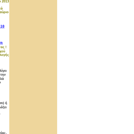
ο 2013
τά
 αύριο
10
τη
ας !
χού
ιλογής
ίγει
 την
λλά
υ
0m) ή
άξει
y
ίας.