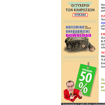
Ακ
40
ρα
ΠΑ
Ένα
εν
μέ
πρ
ΕΚ
Έν
Κ
SV
ηλε
ΝΟ
Μάθ
Ν.
Επ
έω
Το
υπ
με
επ
Απαγορεύεται η κάθε είδους επεξεργασί