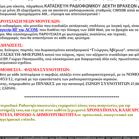
ΚΑΤΑΣΚΕΥΗ ΡΑΔΙΟΦΩΝΙΚΟΥ ΔΕΚΤΗ ΒΡΑΧΕΩΝ
όμη μια εύκολη, πάμφθηνη
γ
m με μόνο 25 εξαρτήματα, για να ακούσετε ραδιοφωνικούς σταθμούς CW/SSB αλλά κ
διοφωνικά προγράμματα ΑΜ... σίγουρα και αποτελεσματικά !
ΡΟΥΣΙΑΣΗ ΝΕΩΝ ΜΟΝΤΕΛΩΝ:
 ενδιαφέρον, νέο μοντέλο που συνδυάζει εκπληκτικές επιδόσεις με λογική τιμή, είναι
ισχυτής RF της ACOM
, που διαθέτει την δύναμη των 1500 Watt, για τα βραχέα και τα
τρα. Μια ολοκληρωμένη ΠΑΡΟΥΣΙΑΣΗ με φωτογραφίες αναλύσεις και τεχνικές
οδιαγραφές που θα απαντήσουν σε κάθε σας ερώτημα.
ΔΗΛΩΣΕΙΣ:
Γεώργιος Αβέρωφ
ας δεύτερος πομπός του θωρακισμένου καταδρομικού “
”, αποτελ
ΑΤΑΣΚΕΥΗ-ΑΦΙΕΡΩΜΑ
αυτού του τεύχους, προς τον αξέχαστο συνάδελφο και φί
1CEP, Γιώργο Παναγιωτίδη, ενώ ολοκληρώνει μια διαφορετική ιδέα ενός πρωτότυπο
κτρονικού σχεδίου.
ΜΟΘΕΣΙΑ – ΦΑΣΜΑ ΣΥΧΝΟΤΗΤΩΝ:
ΝΟΜΟ
ετε με κάθε λεπτομέρεια τι ακριβώς αλλάζει στον ραδιοερασιτεχνισμό, με το
4053/12
, σχετικά με την εγκατάσταση των ραδιοερασιτεχνικών κεραιών.
ΠΙΝΑΚΕΣ
ΖΩΝΩΝ ΣΥΧΝΟΤΗΤΩΝ
ίσης, ενημερωθείτε με
για την κατανομή
27,5
ς 2,52GHz.
---------------------------------------------------
 περιοδικό Ραδιοτηλεπικοινωνίες ευχαριστεί όλους τους αναγνώστες για την
οστήριξή τους και εύχεται στον καθένα ξεχωριστά
ΧΡΟΝΙΑ ΠΟΛΛΑ, ΚΑΛΗ ΧΡ
ΥΓΕΙΑ
,
ΠΡΟΟΔΟ
&
ΔΗΜΙΟΥΡΓΙΚΟΤΗΤΑ
σε προσωπικό, οικογενειακό και
αγγελματικό επίπεδο.
α, η αντιγραφή ή επαναδημοσίευση των άρθρων που παρουσιάζονται χωρίς την γραπτή άδεια του εκ