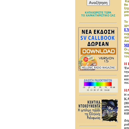
Κα
θα 
ξεχ
μα
ΚΑΤΑΧΩΡΙΣΤΕ ΤΩΡΑ
για
ΤΟ ΧΑΡΑΚΤΗΡΙΣΤΙΚΟ ΣΑΣ
Το 
χρ
ΕΥ
ευχ
αγ
Ακ
ΜΙ
Οι
παρ
το
Η 
Έν
τη
ασύ
κα
πολ
ΗΛ
Η 
ΚΑ
(8
από
υπ
K6
Δη
ρυ
απ