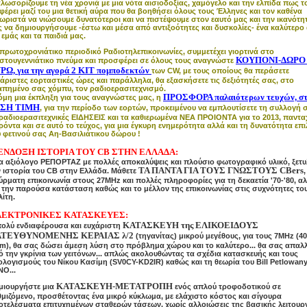
λωσορίζουμε τη νέα χρονιά με μια νότα αισιοδοξίας, χαμόγελο και την ελπίδα πως τ
φέρει μαζί του μια θετική αύρα που θα βοηθήσει όλους τους Έλληνες και τον καθένα
ωριστά να νιώσουμε δυνατότεροι και να πιστέψουμε στον εαυτό μας και την ικανότη
ς να δημιουργήσουμε -έστω και μέσα από αντιξοότητες και δυσκολίες- ένα καλύτερο
 εμάς και τα παιδιά μας.
πρωτοχρονιάτικο περιοδικό Ραδιοτηλεπικοινωνίες, συμμετέχει γιορτινά στο
ΚΟΥΠΟΝΙ-ΔΩΡΟ 
ιστουγεννιάτικο πνεύμα και προσφέρει σε όλους τους αναγνώστε
ΡΩ, για την αγορά 2 ΚΙΤ
πομποδεκτών
των CW, με τους οποίους θα περάσετε
άριστες εορταστικές ώρες και παράλληλα, θα εξασκήσετε τις δεξιότητές σας, στο
απημένο σας χόμπυ, τον ραδιοερασιτεχνισμό.
ΠΡΟΣΦΟΡΑ παλαιότερων τευχών, σ
όμη μια έκπληξη για τους αναγνώστες μας, η
ΣΗ ΤΙΜΗ
, για την περίοδο των εορτών, προκειμένου να εμπλουτίσετε τη συλλογή σ
 ραδιοερασιτεχνικές ΕΙΔΗΣΕΙΣ και τα καθιερωμένα ΝΕΑ ΠΡΟΙΟΝΤΑ για το 2013, παντα
όντα και σε αυτό το τεύχος, για μια έγκυρη ενημερότητα αλλά και τη δυνατότητα επ
υ φετινού σας Αη-Βασιλιάτικου δώρου !
ΕΝΔΟΞΗ ΙΣΤΟΡΙΑ ΤΟΥ CB ΣΤΗΝ ΕΛΛΑΔΑ:
α αξιόλογο ΡΕΠΟΡΤΑΖ με πολλές αποκαλύψεις και πλούσιο φωτογραφικό υλικό, ξετυλ
ΤΑ ΠΑΝΤΑ ΓΙΑ ΤΟΥΣ ΓΝΩΣΤΟΥΣ CBers
ν ιστορία του CB στην Ελλάδα. Μάθετε
,
ρματη επικοινωνία στους 27MHz και πολλές πληροφορίες για τη δεκαετία '70-'80, α
ι την παρούσα κατάσταση καθώς και το μέλλον της επικοινωνίας στις συχνότητες το
ίτη.
ΕΚΤΡΟΝΙΚΕΣ ΚΑΤΑΣΚΕΥΕΣ:
KATAΣKEYH της EΛΙΚΟΕΙΔΟΥΣ
πολύ ενδιαφέρουσα και ευχάριστη
ΤΕΥΘΥΝΟΜΕΝΗΣ ΚΕΡΑΙΑΣ λ/2
(
τηγανίτας)
μικρού μεγέθους, για τους 7MHz (4
0m), θα σας δώσει άμεση λύση στο πρόβλημα χώρου και το καλύτερο... θα σας απαλλ
 την γκρίνια των γειτόνων... απλώς ακολουθώντας τα σχέδια κατασκευής και τους
ολογισμούς του Νίκου Κασίμη (SV0CY-KD2IR) καθώς και τη θεωρία του Bill Petlowan
NO...
ΚΑΤΑΣΚΕΥΗ-ΜΕΤΑΤΡΟΠΗ
μιουργήστε μια
ενός απλού τροφοδοτικού σε
θμιζόμενο, προσθέτοντας ένα μικρό κύκλωμα, με ελάχιστο κόστος και σίγουρα
οτελέσματα επιτυχημένων σταθερών τάσεων, χωρίς αλλοιώσεις της βασικής λειτουργ