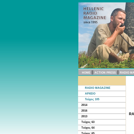
||
||
HOME
ACTION PRESS
RADIO M
RADIO MAGAZINE
ΑΡΧΕΙΟ
Τεύχος 105
2014
2016
RA
2013
Tεύχος 63
Tεύχος 64
Tεύχος 65