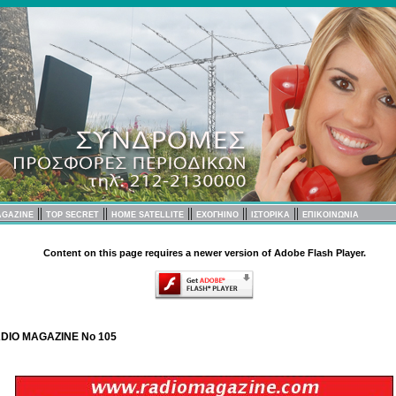
||
||
||
||
||
AGAZINE
TOP SECRET
HOME SATELLITE
EXOΓΗΙΝΟ
ΙΣΤΟΡΙΚΑ
ΕΠΙΚΟΙΝΩΝΙΑ
Content on this page requires a newer version of Adobe Flash Player.
DIO MAGAZINE No 105