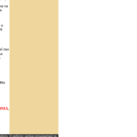
ια τα
αι
 ο
 6
εί την
λο
υ
MHz
ΟΝΙΑ
,
δότη. Ο εκδότης κατέχει αποκλειστικά τα