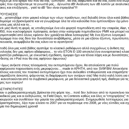
εχίζει με ένα άρθρο του που θα σας “ξυπνήσει”, θα σας διαφωτίσει και θα σας λύσει ένα σωρ
ρίες που σχετίζονται με τα γνωστά μας... άγνωστα dB! Ανάλυση των dB λοιπόν με αναλυτικ
ακες και επεξήγηση... γιατί τα dB “δεν είναι στραγάλια”!!!
ΡΟΥΣΙΑΣΕΙΣ
αι... μεταπηδάμε στον μαγικό κόσμο των νέων προϊόντων, εκεί δηλαδή όπου όλοι κατά βάθο
θυμούμε να βρισκόμαστε και να γνωρίζουμε όλα τα νέα καλούδια που εμπλουτίζουν όχι μόνο 
σεις μας αλλά και το...
ck μας! Αυτή τη φορά, ας υποδεχτούμε ένα νέο φορητό πομποδέκτη από την εταιρείας Alan, 
50, που κυκλοφόρησε πρόσφατα, ανήκει στην κατηγορία πομποδεκτών PMR και μπορεί να
σιμοποιηθεί από όλους εφόσον δεν χρειάζεται άδεια λειτουργίας! Με ένα έξυπνο λογισμικό
γραμμα που σας δίνει την δυνατότητα αναβάθμισης, μέσα σε μια εξίσου έξυπνη, πρωτότυπη
κευασία, αναμφίβολα θα σας κάνει να το αγαπήσετε!
πειδή όλοι μας κατά βάθος αγαπάμε το κλασικό ραδιόφωνο αλλά συγχρόνως η άνθιση της
νολογίας δεν μας αφήνει αδιάφορους... το νέο ETON E-100 αποτελεί ένα συναρπαστικό κλασ
τραπέζιο ραδιόφωνο, με ελκυστική σχεδίαση, όμορφο ήχο και τέλεια λήψη και με δυνατότητες
δεσης σε i-Pod που θα σας αφήσουν άφωνους!
 όμως ανήκετε στους τελειομανείς του εκπεμπόμενου ήχου, θα απολαύσετε μια πολύ
ιαφέρουσα παρουσίαση ενός μικροφώνου.... made in ΚΡΗΤΗ, από τον SV9FBN! Αποκτήστε
τέλους και εσείς τον ποιοτικό εκπεμπόμενο ήχο που ανέκαθεν επιθυμούσατε και σταματήστε
ραματίζεστε άσκοπα, ψάχνοντας τη διαμόρφωση των ονείρων σας! Μια πολύ καλή λύση για
 ικανοποιούνται από τα συμβατικά μικρόφωνα, με μια δελεαστικά χαμηλή τιμή, ιδιαίτερα για τις
ρες των εορτών!
ΑΣΤΗΡΙΟΤΗΤΕΣ
ταν ο ραδιοερασιτεχνισμός βρίσκεται στο φόρτε του... ποτέ δεν λείπουν από το προσκήνιο το
ιοδικού μας και οι εκδηλώσεις, τα Field Days, τα Contests καθώς και όλες οι “επιχειρήσεις” 
ιουργούν και συνθέτουν την μαγεία του ραδιοερασιτεχνισμού. Ενημερωθείτε λεπτομερώς για
 δραστηριότητες, λίγο πριν κλείσει το 2007 για να περάσουμε στο 2008, με νέες ελπίδες και σχ
 μία πιο δημιουργική χρονιά!