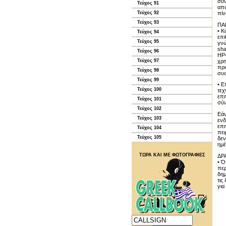
συν
Τεύχος 91
απο
πίν
Τεύχος 92
Τεύχος 93
ΠΑ
• Κ
Τεύχος 94
επι
Τεύχος 95
γνώ
sha
Τεύχος 96
HP4
χρη
Τεύχος 97
πρό
Τεύχος 98
συσ
Τεύχος 99
• Ε
Τεύχος 100
τεχ
επι
Τεύχος 101
σύν
Τεύχος 102
Εάν
Τεύχος 103
ενδ
επι
Τεύχος 104
πει
Τεύχος 105
δεν
ημέ
ΤΩΡΑ ΚΑΙ ΜΕ ΦΩΤΟΓΡΑΦΙΕΣ
ΔΡ
• Ό
περ
δημ
τις
για