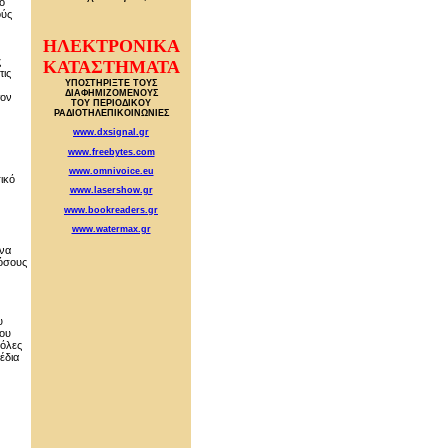
ό
ούς
ΗΛΕΚΤΡΟΝΙΚΑ
ς
ΚΑΤΑΣΤΗΜΑΤΑ
τις
ΥΠΟΣΤΗΡΙΞΤΕ ΤΟΥΣ
ΔΙΑΦΗΜΙΖΟΜΕΝΟΥΣ
τον
ΤΟΥ ΠΕΡΙΟΔΙΚΟΥ
ΡΑΔΙΟΤΗΛΕΠΙΚΟΙΝΩΝΙΕΣ
www.dxsignal.gr
www.freebytes.com
www.omnivoice.eu
ικό
www.lasershow.gr
www.bookreaders.gr
www.watermax.gr
 να
 όσους
υ
που
 όλες
έδια