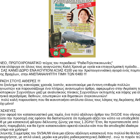
ΝΕΟ, ΠΡΩΤΟΧΡΟΝΙΑΤΙΚΟ τεύχος του περιοδικού “ΡαδιοΤηλεπικοινωνίες”
εται ολόψυχα σε όλους τους αναγνώστες Καλή Χρονιά με υγεία και επαγγελματική πρόοδο...
 ΣΑΣ ΚΑΝΕΙ ΔΩΡΟ ΕΝΑ ΚΟΥΠΟΝΙ ΑΞΙΑΣ €100 για την Χριστουγεννιάτικη αγορά ενός πομπ
σης Βραχέων, στην ΑΝΕΠΑΝΑΛΗΠΤΗ ΤΙΜΗ ΤΩΝ €480 !!!
ΔΡΑΣΗ ΣΤΟΥΣ ΑΙΘΕΡΕΣ !!!
το ξεκίνημα της καινούριας χρονιάς λοιπόν, ικανοποιούμε μια έντονη επιθυμία πολλών
γνωστών και παρουσιάζουμε ένα πλήρως ανανεωμένο άρθρο, αφιερωμένο στην Ακρόαση 
οπορικών Συχνοτήτων μαζί με αναλυτικούς πίνακες Συχνοτήτων εκπομπής και λήψης για ό
ηνικά αεροδρόμια, διεθνών, εσωτερικών και δημοτικών συγκοινωνιών!
 πολύ καλή παρουσίαση που θα ικανοποιήσει απόλυτα όλους τους λάτρεις της Ακρόασης Ai
 όχι μόνο!
ΤΑΣΚΕΥΕΣ
σον αφορά τον κατασκευαστικό μας τομέα, ένα πολύ αξιόλογο άρθρο του SV1OE που σίγου
ύσει την προσοχή σας εφόσον θα διαπιστώσετε ότι πράγματι αξίζει τον κόπο να υποδεχθείτε
8 με μια κατασκευή φίλτρου διέλευσης ζώνης για τους 1.2GHz! Έτσι, θα προστατευτείτε από
ανές παρεμβολές και θα έχετε κατασκευάσει αρκετά εύκολα κάτι που θα αποδειχθεί ιδιαίτερα
ύτιμο και χρήσιμο!
λεγκτής Συμμετρίας του SV3AUW είναι μια εξίσου αξιόλογη κατασκευή που πολλοί θα θελήσ
ιουργήσετε, με απλά υλικά, μεράκι και μεγάλη ραδιοερασιτεχνική διάθεση!.. ενώ το παρόν τε