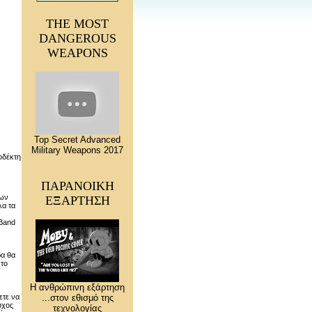
THE MOST
DANGEROUS
WEAPONS
Top Secret Advanced
Military Weapons 2017
οδέκτη
ΠΑΡΑΝΟΙΚΗ
των
ΕΞΑΡΤΗΣΗ
λα τα
rBand
ρα θα
 το
Η ανθρώπινη εξάρτηση
ετε να
...στον εθισμό της
ύχος
τεχνολογίας