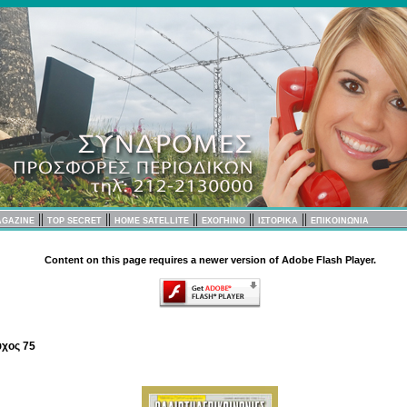
||
||
||
||
||
AGAZINE
TOP SECRET
HOME SATELLITE
EXOΓΗΙΝΟ
ΙΣΤΟΡΙΚΑ
ΕΠΙΚΟΙΝΩΝΙΑ
Content on this page requires a newer version of Adobe Flash Player.
ύχος 75