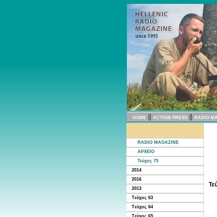
||
||
HOME
ACTION PRESS
RADIO M
RADIO MAGAZINE
ΑΡΧΕΙΟ
Τεύχος 75
2014
2016
Τε
2013
Tεύχος 63
Tεύχος 64
Tεύχος 65