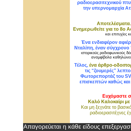
ραδιοερασιτεχνικού πτυχ
την υπερνομαρχία Αττ
Αποτελέσματα..
Ενημερωθείτε για το 8ο 
και επιτυχίες κ
Ένα ενδιαφέρον αφιέ
Νταλίπη, έναν σύγχρονο
ιστορικούς ραδιοφωνικούς δέκ
αναμφίβολα καθηλώνει 
Τέλος,
ένα άρθρο-οδοιπορ
τις “ζουμερές” λεπτ
Φωτορεπορτάζ του SV
επισκεπτών καθώς και 
Ευχόμαστε σ
Καλό Καλοκαίρι με 
Και μη ξεχνάτε το βασικό
ραδιοερασιτέχνες έ
Απαγορεύεται η κάθε είδους επεξεργα