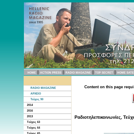
||
||
||
||
HOME
ACTION PRESS
RADIO MAGAZINE
TOP SECRET
HOME SATE
Content on this page requi
RADIO MAGAZINE
ΑΡΧΕΙΟ
Τεύχος 90
2014
2016
Ραδιοτηλεπικοινωνίες, Τεύχ
2013
Tεύχος 63
Tεύχος 64
Tεύχος 65