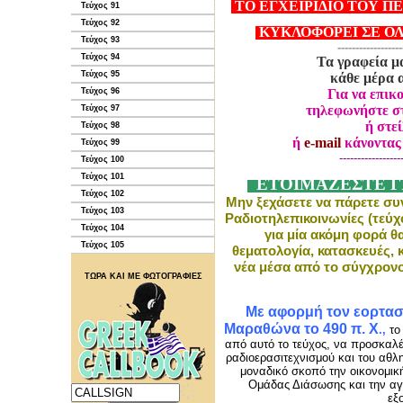
ΤΟ ΕΓΧΕΙΡΙΔΙΟ ΤΟΥ Π
Τεύχος 91
Τεύχος 92
ΚΥΚΛΟΦΟΡΕΙ ΣΕ ΟΛ
Τεύχος 93
------------------
Τεύχος 94
Τα γραφεία μα
Τεύχος 95
κάθε μέρα απ
Για να επικ
Τεύχος 96
τηλεφωνήστε στ
Τεύχος 97
ή στε
Τεύχος 98
ή
e-mail
κάνοντας
Τεύχος 99
-----------------
Τεύχος 100
Τεύχος 101
ΕΤΟΙΜΑΖΕΣΤE ΓΙ
Τεύχος 102
Μην ξεχάσετε να πάρετε συν
Τεύχος 103
Ραδιοτηλεπικοινωνίες (τεύχ
Τεύχος 104
για μία ακόμη φορά θ
Τεύχος 105
θεματολογία, κατασκευές, 
νέα μέσα από το σύγχρονο
ΤΩΡΑ ΚΑΙ ΜΕ ΦΩΤΟΓΡΑΦΙΕΣ
Με αφορμή τον ε
ορτασ
Μαραθώνα το 490 π. Χ
.,
το 
από αυτό το τεύχος, να προσκαλέ
ραδιοερασιτεχνισμού και του αθ
μοναδικό σκοπό την οικονομική
Ομάδας Διάσωσης και την αγ
εξ