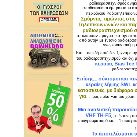
ραδιοερασιτεχνισμός ανήκε
αποδεικνύεται έμπρακτα κι από
περιοδικού Ραδιοτηλεπικοιν
Σμύρνης, τιμώντας στις
Τηλεπικοινωνιών και παρ
ραδιοερασιτεχνισμού σε
απόλαυσαν πραγματικά την εκπομ
από αυτήν με έντονο ραδιοερασ
γνωρίσουν ακόμη π
Και... επειδή ποτέ δεν ξεχνάμε τ
του ραδιοερασιτεχνισμού και όχι 
κεραίας Bias Tee 
ραδιοερασιτεχ
Επίσης... σύντομοι και π
κεραίες λήψης SWL και
κατασκευές, με διάφορα 
για
... τους πολύ Fan του χόμπι
Μια αναλυτική παρουσία
VHF TH-F5
, με έντονη π
προγραμματισμό και... “εσωτερικ
Σ
Τα αποτελέσματα τ