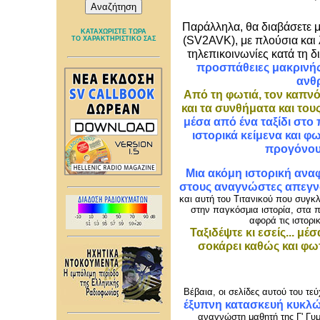
Παράλληλα, θα διαβάσετε μ
ΚΑΤΑΧΩΡΙΣΤΕ ΤΩΡΑ
(SV2AVK), με πλούσια και 
ΤΟ ΧΑΡΑΚΤΗΡΙΣΤΙΚΟ ΣΑΣ
τηλεπικοινωνίες κατά τη δ
προσπάθειες μακρινής
ανθ
Από τη φωτιά, τον καπνό
και τα συνθήματα και του
μέσα από ένα ταξίδι στο
ιστορικά κείμενα και 
προγόνου
Μια ακόμη ιστορική αναφ
στους αναγνώστες απεγ
και αυτή του Τιτανικού που συγκ
στην παγκόσμια ιστορία, στα
αφορά τις ιστορι
Ταξιδέψτε κι εσείς... 
σοκάρει καθώς και φω
Βέβαια, οι σελίδες αυτού του τεύ
έξυπνη κατασκευή κυκλ
αναγνώστη μαθητή της Γ' Γυμ